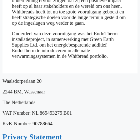
onderneming ervoor zorgen dat zij een positieve impact
heeft op al haar stakeholders en de wereld om ons heen.
Whitbreads heeft tot nu toe grote vooruitgang geboekt en
heeft strategische doelen voor de lange termijn gesteld om
op de ingeslagen weg verder te gaan.
Onderdeel van deze vooruitgang was het EndoTherm
installatieproject, in samenwerking met Green Earth
Supplies Ltd. om het energiebesparende additief
EndoTherm te introduceren in alle natte
verwarmingssystemen in de Whitbread portfolio.
Waalsdorperlaan 20
2244 BM, Wassenaar
The Netherlands
VAT Number: NL 865453275 B01
KvK Number: 90788664
Privacy Statement